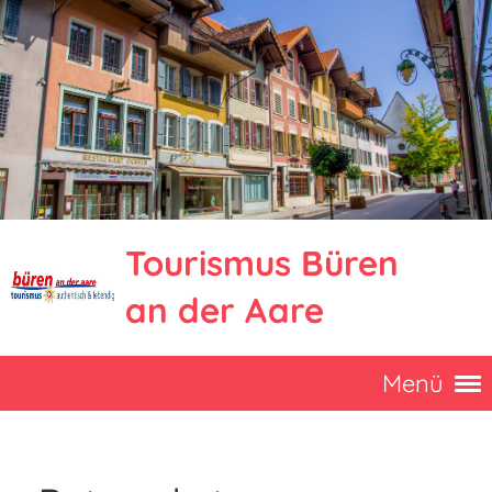
Tourismus Büren
an der Aare
Menü