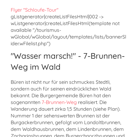
Flyer "Schloufe-Tour"
gListgenerator|createListFilesHtml|002 ->
wListgenerator|createListFilesHtml(template not
available "/tourismus-
wGlobal/wGlobal/layout/templates/lists/bannerSl
ider.wFilelist.php")
"Wasser marsch!" - 7-Brunnen-
Weg im Wald
Büren ist nicht nur für sein schmuckes Stedtli,
sondern auch für seinen eindrücklichen Wald
bekannt. Die Burgergemeinde Büren hat den
sogenannten
7-Brunnen-Weg
realisiert. Die
Wanderung dauert zirka 1,5 Stunden (siehe Plan).
Nummer 1 der sehenswerten Brunnen ist der
Burgackerbrunnen, gefolgt vom Landoltbrunnen,
dem Waldhausbrunnen, dem Lindenbrunnen, dem
Zachariasbrunnen, dem Burgerchnorzbrunnen und