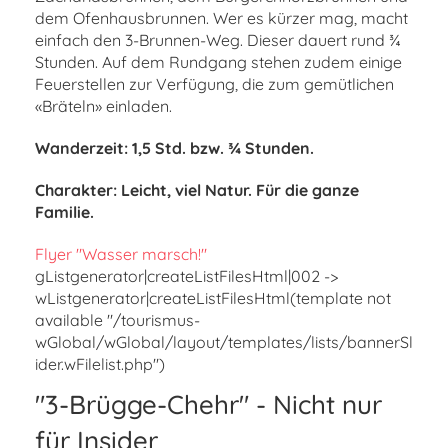
dem Ofenhausbrunnen. Wer es kürzer mag, macht
einfach den 3-Brunnen-Weg. Dieser dauert rund ¾
Stunden. Auf dem Rundgang stehen zudem einige
Feuerstellen zur Verfügung, die zum gemütlichen
«Bräteln» einladen.
Wanderzeit: 1,5 Std. bzw. ¾ Stunden.
Charakter: Leicht, viel Natur. Für die ganze
Familie.
Flyer "Wasser marsch!"
gListgenerator|createListFilesHtml|002 ->
wListgenerator|createListFilesHtml(template not
available "/tourismus-
wGlobal/wGlobal/layout/templates/lists/bannerSl
ider.wFilelist.php")
"3-Brügge-Chehr" - Nicht nur
für Insider