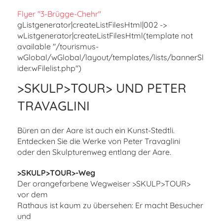
Flyer "3-Brügge-Chehr"
gListgenerator|createListFilesHtml|002 ->
wListgenerator|createListFilesHtml(template not
available "/tourismus-
wGlobal/wGlobal/layout/templates/lists/bannerSl
ider.wFilelist.php")
>SKULP>TOUR> UND PETER
TRAVAGLINI
Büren an der Aare ist auch ein Kunst-Stedtli.
Entdecken Sie die Werke von Peter Travaglini
oder den Skulpturenweg entlang der Aare.
>SKULP>TOUR>-Weg
Der orangefarbene Wegweiser >SKULP>TOUR>
vor dem
Rathaus ist kaum zu übersehen: Er macht Besucher
und