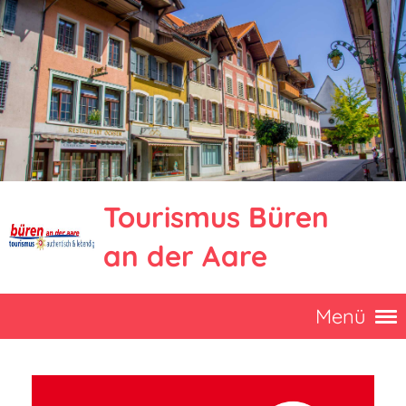
Tourismus Büren
an der Aare
Menü